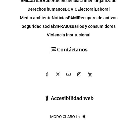
AMIA
ATAJO
Ciberdelincuencia
Crimen organizado
Derechos humanos
DOVIC
Electoral
Laboral
Medio ambiente
Noticias
PAMI
Recupero de activos
Seguridad social
SIFRAI
Usuarios y consumidores
Violencia institucional
Contáctanos
Accesibilidad web
MODO CLARO