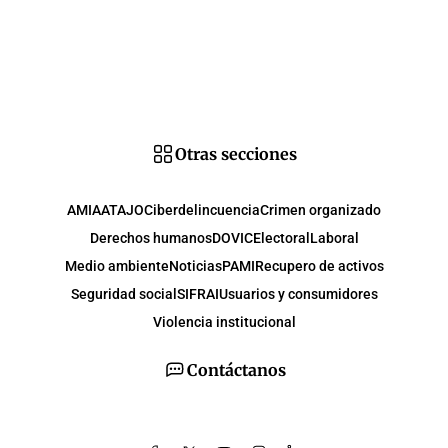
Otras secciones
AMIA
ATAJO
Ciberdelincuencia
Crimen organizado
Derechos humanos
DOVIC
Electoral
Laboral
Medio ambiente
Noticias
PAMI
Recupero de activos
Seguridad social
SIFRAI
Usuarios y consumidores
Violencia institucional
Contáctanos