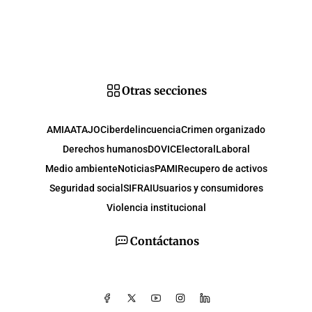
Otras secciones
AMIA
ATAJO
Ciberdelincuencia
Crimen organizado
Derechos humanos
DOVIC
Electoral
Laboral
Medio ambiente
Noticias
PAMI
Recupero de activos
Seguridad social
SIFRAI
Usuarios y consumidores
Violencia institucional
Contáctanos