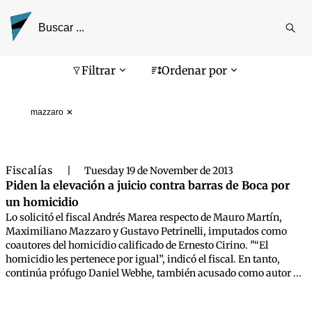
Reali
busq
Pantalla de búsqueda
Filtrar
Ordenar por
mazzaro
Fiscalías
|
Tuesday 19 de November de 2013
Piden la elevación a juicio contra barras de Boca por
un homicidio
Lo solicitó el fiscal Andrés Marea respecto de Mauro Martín,
Maximiliano Mazzaro y Gustavo Petrinelli, imputados como
coautores del homicidio calificado de Ernesto Cirino. "“El
homicidio les pertenece por igual”, indicó el fiscal. En tanto,
continúa prófugo Daniel Webhe, también acusado como autor ...