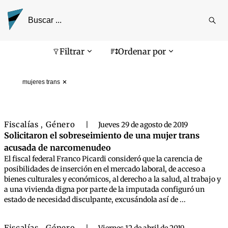
Reali
busq
Pantalla de búsqueda
Filtrar
Ordenar por
mujeres trans
Fiscalías
Género
,
|
Jueves 29 de agosto de 2019
Solicitaron el sobreseimiento de una mujer trans
acusada de narcomenudeo
El fiscal federal Franco Picardi consideró que la carencia de
posibilidades de inserción en el mercado laboral, de acceso a
bienes culturales y económicos, al derecho a la salud, al trabajo y
a una vivienda digna por parte de la imputada configuró un
estado de necesidad disculpante, excusándola así de ...
Fiscalías
Género