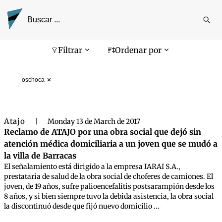
Reali
busq
Pantalla de búsqueda
Filtrar
Ordenar por
oschoca
Atajo
|
Monday 13 de March de 2017
Reclamo de ATAJO por una obra social que dejó sin
atención médica domiciliaria a un joven que se mudó a
la villa de Barracas
El señalamiento está dirigido a la empresa IARAI S.A.,
prestataria de salud de la obra social de choferes de camiones. El
joven, de 19 años, sufre palioencefalitis postsarampión desde los
8 años, y si bien siempre tuvo la debida asistencia, la obra social
la discontinuó desde que fijó nuevo domicilio ...