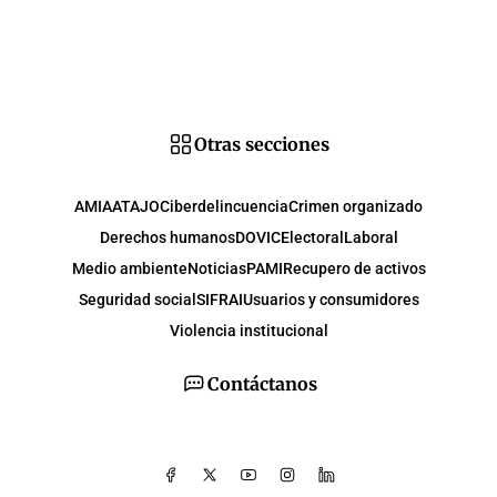
Otras secciones
AMIA
ATAJO
Ciberdelincuencia
Crimen organizado
Derechos humanos
DOVIC
Electoral
Laboral
Medio ambiente
Noticias
PAMI
Recupero de activos
Seguridad social
SIFRAI
Usuarios y consumidores
Violencia institucional
Contáctanos