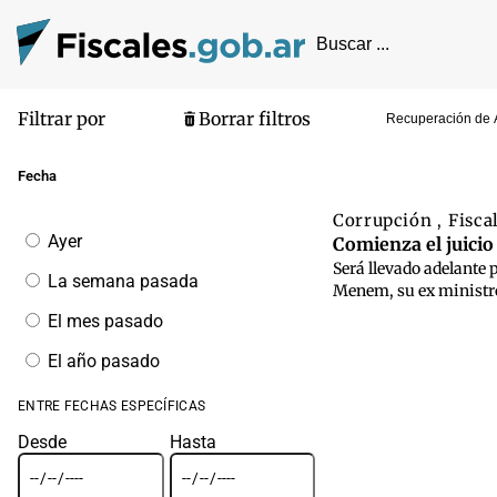
Filtrar por
Borrar filtros
Recuperación de 
Pantalla de
Fecha
Corrupción
Fisca
,
Filtrar
Ayer
Comienza el juicio 
por
Será llevado adelante p
fecha
La semana pasada
Menem, su ex ministro 
El mes pasado
El año pasado
ENTRE FECHAS ESPECÍFICAS
Desde
Hasta