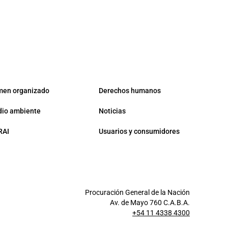
men organizado
Derechos humanos
io ambiente
Noticias
RAI
Usuarios y consumidores
Procuración General de la Nación
Av. de Mayo 760 C.A.B.A.
+54 11 4338 4300