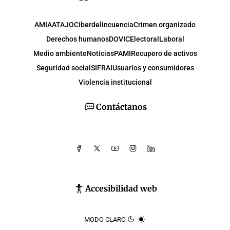
AMIA
ATAJO
Ciberdelincuencia
Crimen organizado
Derechos humanos
DOVIC
Electoral
Laboral
Medio ambiente
Noticias
PAMI
Recupero de activos
Seguridad social
SIFRAI
Usuarios y consumidores
Violencia institucional
Contáctanos
Accesibilidad web
MODO CLARO