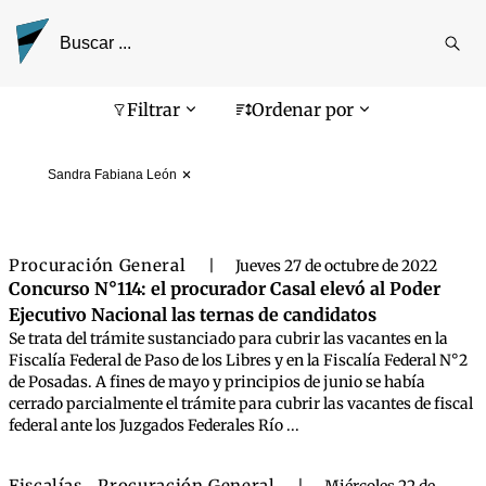
Reali
busq
Pantalla de búsqueda
Filtrar
Ordenar por
Sandra Fabiana León
Procuración General
|
Jueves 27 de octubre de 2022
Concurso N°114: el procurador Casal elevó al Poder
Ejecutivo Nacional las ternas de candidatos
Se trata del trámite sustanciado para cubrir las vacantes en la
Fiscalía Federal de Paso de los Libres y en la Fiscalía Federal N°2
de Posadas. A fines de mayo y principios de junio se había
cerrado parcialmente el trámite para cubrir las vacantes de fiscal
federal ante los Juzgados Federales Río ...
Fiscalías
Procuración General