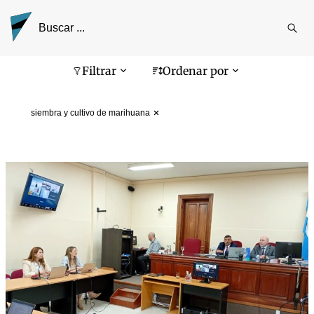
Reali
busq
Pantalla de búsqueda
Filtrar
Ordenar por
siembra y cultivo de marihuana