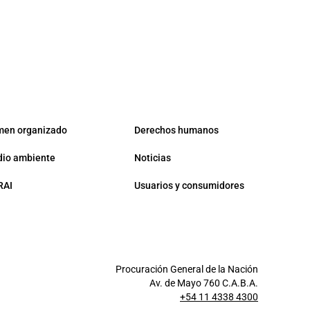
men organizado
Derechos humanos
io ambiente
Noticias
RAI
Usuarios y consumidores
Procuración General de la Nación
Av. de Mayo 760 C.A.B.A.
+54 11 4338 4300