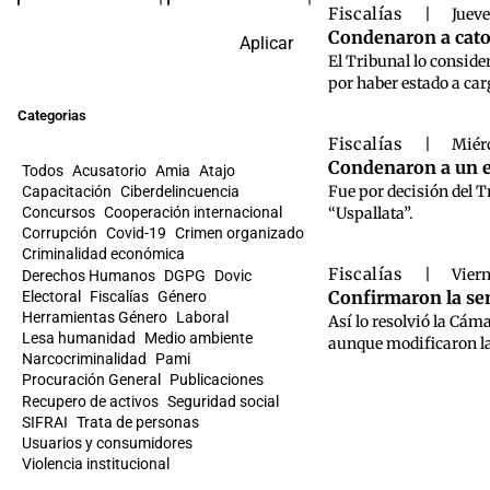
Fiscalías
|
Jueve
Condenaron a cator
Aplicar
El Tribunal lo conside
por haber estado a car
Categorias
Fiscalías
|
Miérc
Condenaron a un en
Todos
Acusatorio
Amia
Atajo
Fue por decisión del T
Capacitación
Ciberdelincuencia
Concursos
Cooperación internacional
“Uspallata”.
Corrupción
Covid-19
Crimen organizado
Criminalidad económica
Fiscalías
|
Viern
Derechos Humanos
DGPG
Dovic
Confirmaron la se
Electoral
Fiscalías
Género
Herramientas Género
Laboral
Así lo resolvió la Cám
Lesa humanidad
Medio ambiente
aunque modificaron la 
Narcocriminalidad
Pami
Procuración General
Publicaciones
Recupero de activos
Seguridad social
SIFRAI
Trata de personas
Usuarios y consumidores
Violencia institucional