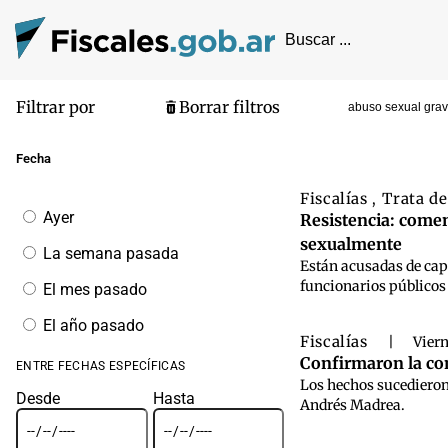
Filtrar por
Borrar filtros
abuso sexual grav
Pantalla de
Fecha
Fiscalías
Trata d
,
Filtrar
Ayer
Resistencia: comen
por
sexualmente
fecha
La semana pasada
Están acusadas de capt
funcionarios públicos 
El mes pasado
El año pasado
Fiscalías
|
Viern
Confirmaron la co
ENTRE FECHAS ESPECÍFICAS
Los hechos sucedieron 
Desde
Hasta
Andrés Madrea.