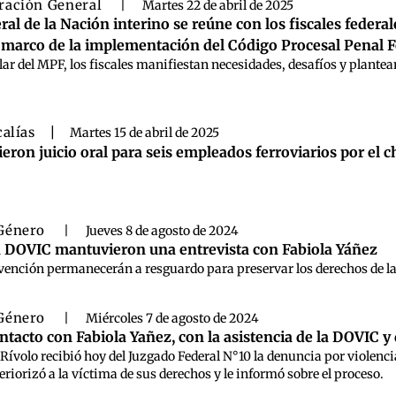
ración General
|
Martes 22 de abril de 2025
ral de la Nación interino se reúne con los fiscales feder
 marco de la implementación del Código Procesal Penal F
lar del MPF, los fiscales manifiestan necesidades, desafíos y plantea
calías
|
Martes 15 de abril de 2025
ieron juicio oral para seis empleados ferroviarios por el
Género
|
Jueves 8 de agosto de 2024
a DOVIC mantuvieron una entrevista con Fabiola Yáñez
ervención permanecerán a resguardo para preservar los derechos de l
Género
|
Miércoles 7 de agosto de 2024
ontacto con Fabiola Yañez, con la asistencia de la DOVIC 
os Rívolo recibió hoy del Juzgado Federal N°10 la denuncia por viole
eriorizó a la víctima de sus derechos y le informó sobre el proceso.