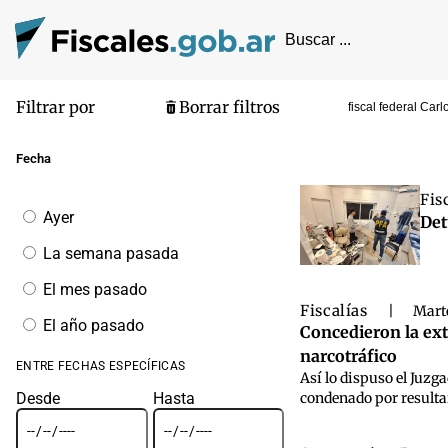
Filtrar por
Borrar filtros
fiscal federal Carl
Pantalla de
Fecha
Fis
Filtrar
Ayer
Det
por
fecha
La semana pasada
El mes pasado
Fiscalías
|
Marte
El año pasado
Concedieron la ext
narcotráfico
ENTRE FECHAS ESPECÍFICAS
Así lo dispuso el Juzg
Desde
Hasta
condenado por resultar