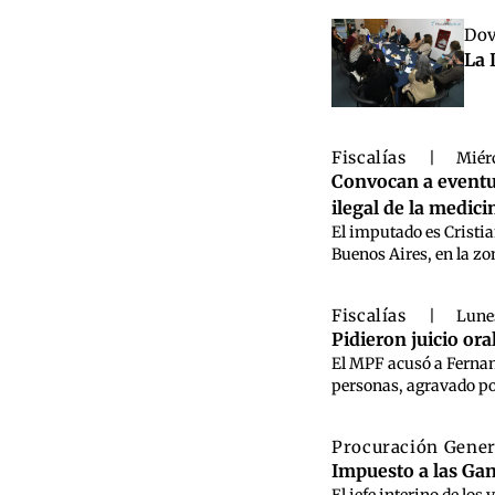
Dov
La 
Fiscalías
|
Miérc
Convocan a eventua
ilegal de la medic
El imputado es Cristia
Buenos Aires, en la zo
Fiscalías
|
Lune
Pidieron juicio ora
El MPF acusó a Fernan
personas, agravado por
Procuración Gene
Impuesto a las Gan