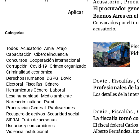
Acusatorio
Procu
,
El procurador gene
Aplicar
Buenos Aires en el
Convocados por el titu
acusatorio.
Categorias
Fis
Todos
Acusatorio
Amia
Atajo
Pid
Capacitación
Ciberdelincuencia
Concursos
Cooperación internacional
Corrupción
Covid-19
Crimen organizado
Criminalidad económica
Derechos Humanos
DGPG
Dovic
Dovic
Fiscalías
,
,
Electoral
Fiscalías
Género
Profesionales de l
Herramientas Género
Laboral
Los detalles de la int
Lesa humanidad
Medio ambiente
Narcocriminalidad
Pami
Procuración General
Publicaciones
Dovic
Fiscalías
,
,
Recupero de activos
Seguridad social
La fiscalía tomó c
SIFRAI
Trata de personas
El fiscal federal Carl
Usuarios y consumidores
Alberto Fernández. Int
Violencia institucional