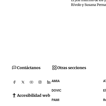
El jefe interino de los
Rívolo y Susana Perna
Contáctanos
Otras secciones
AMIA
A
DOVIC
E
Accesibilidad web
PAMI
R