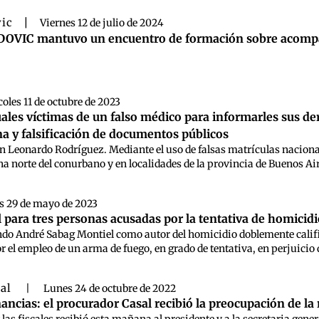
ic
|
Viernes 12 de julio de 2024
DOVIC mantuvo un encuentro de formación sobre acompaña
oles 11 de octubre de 2023
les víctimas de un falso médico para informarles sus der
ina y falsificación de documentos públicos
n Leonardo Rodríguez. Mediante el uso de falsas matrículas nacional
na norte del conurbano y en localidades de la provincia de Buenos Ai
s 29 de mayo de 2023
l para tres personas acusadas por la tentativa de homicid
do André Sabag Montiel como autor del homicidio doblemente califi
 el empleo de un arma de fuego, en grado de tentativa, en perjuicio 
ral
|
Lunes 24 de octubre de 2022
ancias: el procurador Casal recibió la preocupación de l