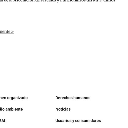
eral de la Asociación de Fiscales y Funcionarios del MPF, Carlos
uiente »
men organizado
Derechos humanos
io ambiente
Noticias
RAI
Usuarios y consumidores