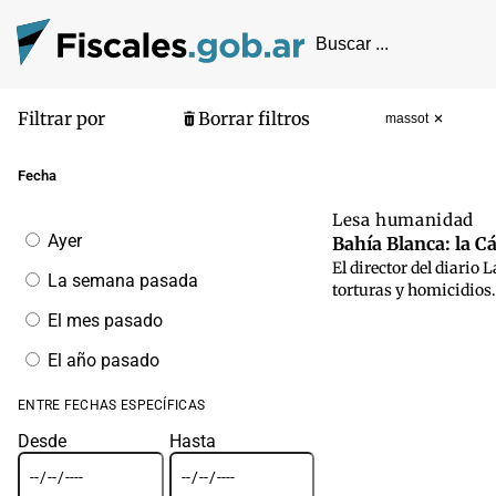
Filtrar por
Borrar filtros
massot
Pantalla de
Fecha
Lesa humanidad
Filtrar
Ayer
Bahía Blanca: la 
por
El director del diario
fecha
La semana pasada
torturas y homicidios.
El mes pasado
El año pasado
ENTRE FECHAS ESPECÍFICAS
Desde
Hasta