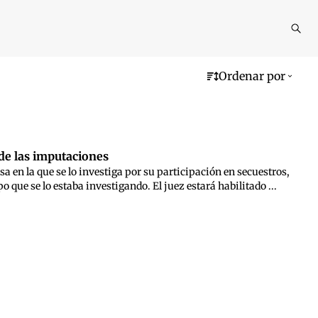
Reali
busq
Ordenar por
de las imputaciones
sa en la que se lo investiga por su participación en secuestros,
 que se lo estaba investigando. El juez estará habilitado ...