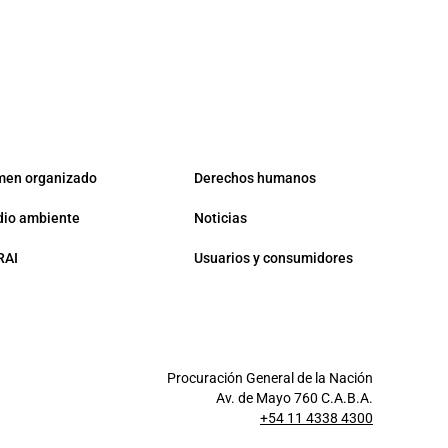
men organizado
Derechos humanos
io ambiente
Noticias
RAI
Usuarios y consumidores
Procuración General de la Nación
Av. de Mayo 760 C.A.B.A.
+54 11 4338 4300