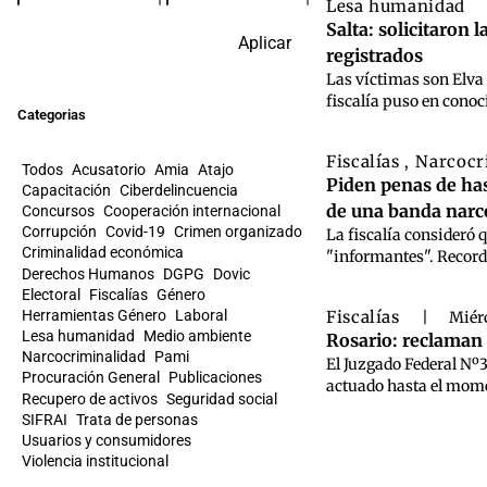
Lesa humanidad
Salta: solicitaron 
Aplicar
registrados
Las víctimas son Elva 
fiscalía puso en conoc
Categorias
Fiscalías
Narcocr
,
Todos
Acusatorio
Amia
Atajo
Piden penas de hast
Capacitación
Ciberdelincuencia
de una banda narc
Concursos
Cooperación internacional
Corrupción
Covid-19
Crimen organizado
La fiscalía consideró
Criminalidad económica
"informantes". Recordó
Derechos Humanos
DGPG
Dovic
Electoral
Fiscalías
Género
Herramientas Género
Laboral
Fiscalías
|
Miérc
Lesa humanidad
Medio ambiente
Rosario: reclaman 
Narcocriminalidad
Pami
El Juzgado Federal Nº3
Procuración General
Publicaciones
actuado hasta el momen
Recupero de activos
Seguridad social
SIFRAI
Trata de personas
Usuarios y consumidores
Violencia institucional