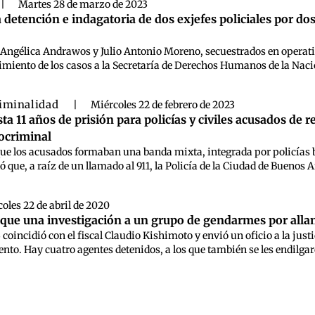
|
Martes 28 de marzo de 2023
la detención e indagatoria de dos exjefes policiales por 
Angélica Andrawos y Julio Antonio Moreno, secuestrados en operativo
imiento de los casos a la Secretaría de Derechos Humanos de la Nació
iminalidad
|
Miércoles 22 de febrero de 2023
a 11 años de prisión para policías y civiles acusados de 
ocriminal
 que los acusados formaban una banda mixta, integrada por policías 
 que, a raíz de un llamado al 911, la Policía de la Ciudad de Buenos A
oles 22 de abril de 2020
que una investigación a un grupo de gendarmes por allanam
 coincidió con el fiscal Claudio Kishimoto y envió un oficio a la just
to. Hay cuatro agentes detenidos, a los que también se les endilgaron 