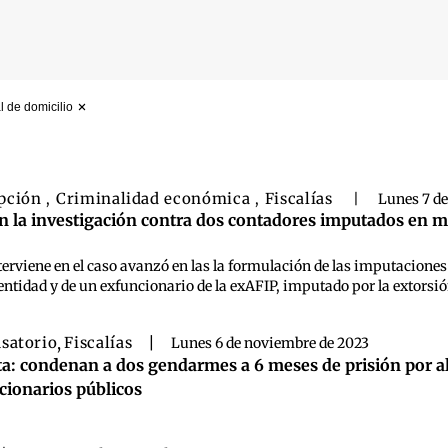
l de domicilio
 búsqueda
pción
Criminalidad económica
Fiscalías
,
,
|
Lunes 7 de
n la investigación contra dos contadores imputados en ma
nterviene en el caso avanzó en las la formulación de las imputaciones 
 entidad y de un exfuncionario de la exAFIP, imputado por la extorsi
satorio
,
Fiscalías
|
Lunes 6 de noviembre de 2023
ta: condenan a dos gendarmes a 6 meses de prisión por a
cionarios públicos