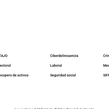
TAJO
Ciberdelincuencia
Cri
lectoral
Laboral
Med
ecupero de activos
Seguridad social
SIF