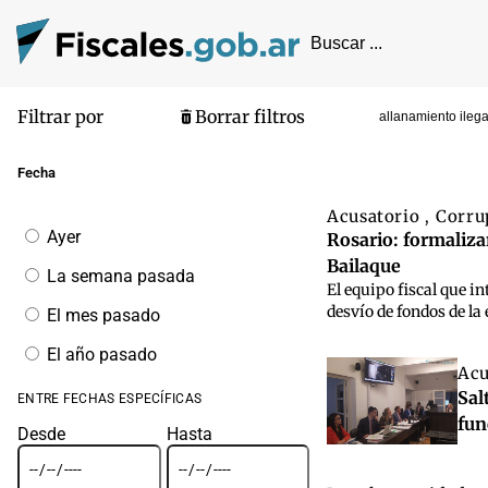
Filtrar por
Borrar filtros
allanamiento ilega
Pantalla de
Fecha
Acusatorio
Corru
,
Filtrar
Ayer
Rosario: formaliza
por
Bailaque
fecha
La semana pasada
El equipo fiscal que i
desvío de fondos de la
El mes pasado
El año pasado
Acu
Sal
ENTRE FECHAS ESPECÍFICAS
fun
Desde
Hasta