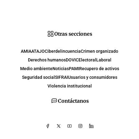
Otras secciones
AMIA
ATAJO
Ciberdelincuencia
Crimen organizado
Derechos humanos
DOVIC
Electoral
Laboral
Medio ambiente
Noticias
PAMI
Recupero de activos
Seguridad social
SIFRAI
Usuarios y consumidores
Violencia institucional
Contáctanos