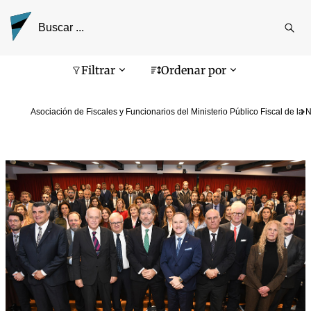
Reali
busq
Pantalla de búsqueda
Filtrar
Ordenar por
Asociación de Fiscales y Funcionarios del Ministerio Público Fiscal de la 