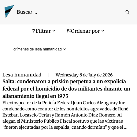
Reali
busq
Pantalla de búsqueda
Filtrar
Ordenar por
crímenes de lesa humanidad
Lesa humanidad
|
Wednesday 8 de July de 2026
Salta: condenaron a prisión perpetua a un expolicía
federal por el homicidio de dos militantes durante un
allanamiento ilegal en 1975
El exinspector de la Policía Federal Juan Carlos Alzugaray fue
condenado como coautor de los homicidios agravados de René
Esteban Locascio Terán y Ramón Antonio Díaz Romero. Al
alegar, el Ministerio Público Fiscal sostuvo que las víctimas
"fueron ejecutadas por la espalda, cuando dormían" y que el ...