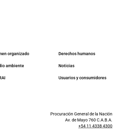
men organizado
Derechos humanos
io ambiente
Noticias
RAI
Usuarios y consumidores
Procuración General de la Nación
Av. de Mayo 760 C.A.B.A.
+54 11 4338 4300