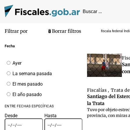
Filtrar por
Borrar filtros
fiscala federal In
Pantalla de
Fecha
Fis
Filtrar
Ayer
San
por
fecha
con
La semana pasada
El mes pasado
Fiscalías
Trata d
,
El año pasado
Santiago del Estero
la Trata
ENTRE FECHAS ESPECÍFICAS
Tuvo por objeto estrec
Desde
Hasta
provincia, con miras 