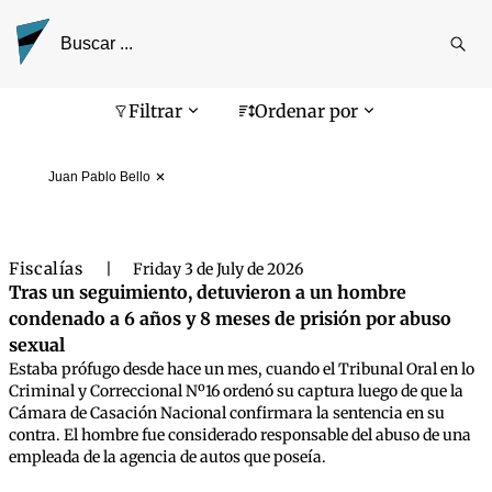
Reali
busq
Pantalla de búsqueda
Filtrar
Ordenar por
Juan Pablo Bello
Fiscalías
|
Friday 3 de July de 2026
Tras un seguimiento, detuvieron a un hombre
condenado a 6 años y 8 meses de prisión por abuso
sexual
Estaba prófugo desde hace un mes, cuando el Tribunal Oral en lo
Criminal y Correccional Nº16 ordenó su captura luego de que la
Cámara de Casación Nacional confirmara la sentencia en su
contra. El hombre fue considerado responsable del abuso de una
empleada de la agencia de autos que poseía.