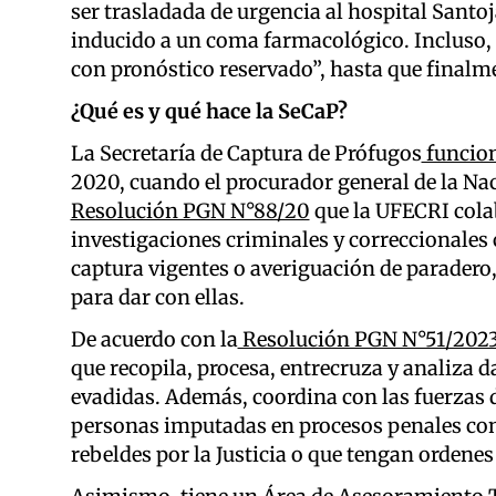
ser trasladada de urgencia al hospital Santo
inducido a un coma farmacológico. Incluso, e
con pronóstico reservado”, hasta que finalment
¿Qué es y qué hace la SeCaP?
La Secretaría de Captura de Prófugos
funcion
2020, cuando el procurador general de la Na
Resolución PGN N°88/20
que la UFECRI colab
investigaciones criminales y correccionales
captura vigentes o averiguación de paradero
para dar con ellas.
De acuerdo con la
Resolución PGN N°51/202
que recopila, procesa, entrecruza y analiza d
evadidas. Además, coordina con las fuerzas d
personas imputadas en procesos penales con
rebeldes por la Justicia o que tengan ordene