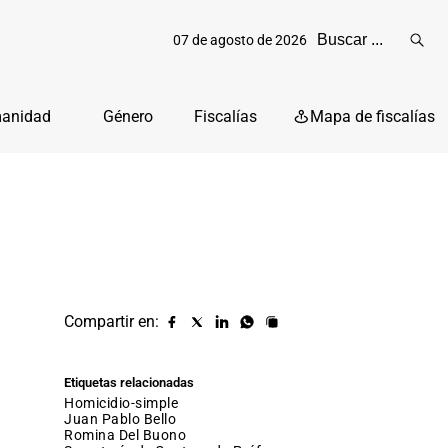
07 de agosto de 2026
Reali
busq
manidad
Género
Fiscalías
Mapa de fiscalías
Compartir en:
Compartir
Compartir
Compartir
Compartir
Copiar
URL
en
en
en
en
facebook
X
Linkedin
Whatsapp
Etiquetas relacionadas
(twitter)
homicidio-simple
Juan Pablo Bello
Romina Del Buono