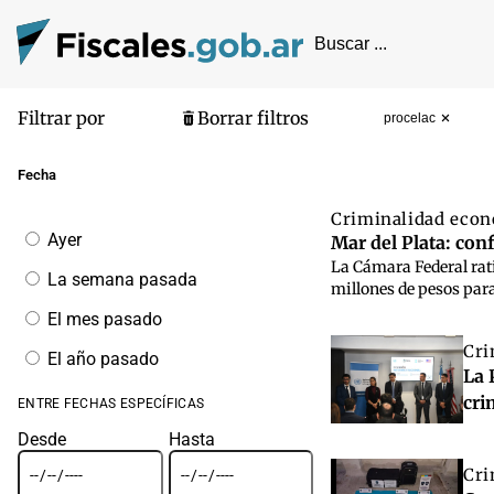
Filtrar por
Borrar filtros
procelac
Pantalla de
Fecha
Criminalidad eco
Filtrar
Ayer
Mar del Plata: con
por
La Cámara Federal rat
fecha
La semana pasada
millones de pesos para
El mes pasado
Cri
El año pasado
La 
cri
ENTRE FECHAS ESPECÍFICAS
Desde
Hasta
Cri