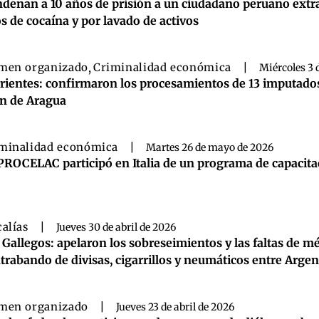
denan a 10 años de prisión a un ciudadano peruano extra
os de cocaína y por lavado de activos
men organizado
,
Criminalidad económica
|
Miércoles 3 
rientes: confirmaron los procesamientos de 13 imputado
n de Aragua
minalidad económica
|
Martes 26 de mayo de 2026
PROCELAC participó en Italia de un programa de capacitac
calías
|
Jueves 30 de abril de 2026
 Gallegos: apelaron los sobreseimientos y las faltas de m
trabando de divisas, cigarrillos y neumáticos entre Argen
men organizado
|
Jueves 23 de abril de 2026