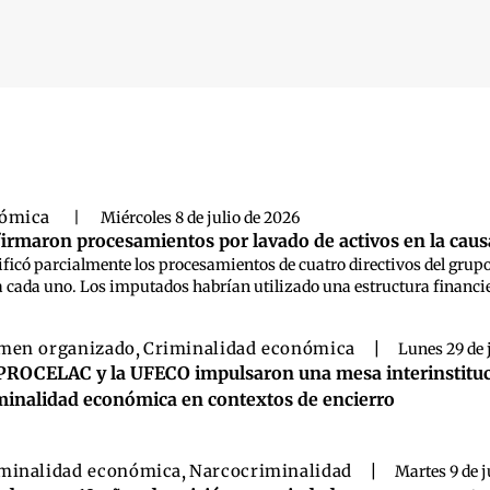
 búsqueda
nómica
|
Miércoles 8 de julio de 2026
firmaron procesamientos por lavado de activos en la caus
ificó parcialmente los procesamientos de cuatro directivos del gru
 cada uno. Los imputados habrían utilizado una estructura financiera
men organizado
,
Criminalidad económica
|
Lunes 29 de 
PROCELAC y la UFECO impulsaron una mesa interinstitucio
minalidad económica en contextos de encierro
minalidad económica
,
Narcocriminalidad
|
Martes 9 de 