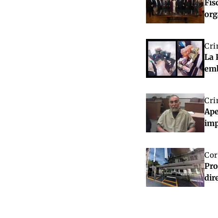
Fis
org
Cri
La 
emb
Cri
Ape
imp
Cor
Pro
dir