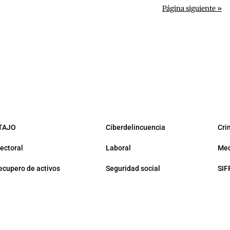
Página siguiente »
TAJO
Ciberdelincuencia
Cri
lectoral
Laboral
Med
ecupero de activos
Seguridad social
SIF