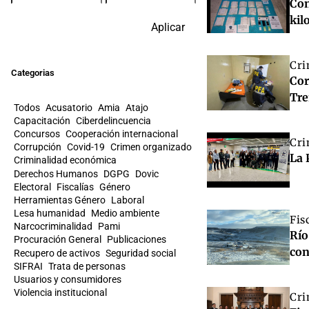
Con
kil
Aplicar
Cri
Categorias
Cor
Tre
Todos
Acusatorio
Amia
Atajo
Capacitación
Ciberdelincuencia
Concursos
Cooperación internacional
Cri
Corrupción
Covid-19
Crimen organizado
La 
Criminalidad económica
Derechos Humanos
DGPG
Dovic
Electoral
Fiscalías
Género
Herramientas Género
Laboral
Lesa humanidad
Medio ambiente
Fis
Narcocriminalidad
Pami
Río
Procuración General
Publicaciones
con
Recupero de activos
Seguridad social
SIFRAI
Trata de personas
Usuarios y consumidores
Violencia institucional
Cri