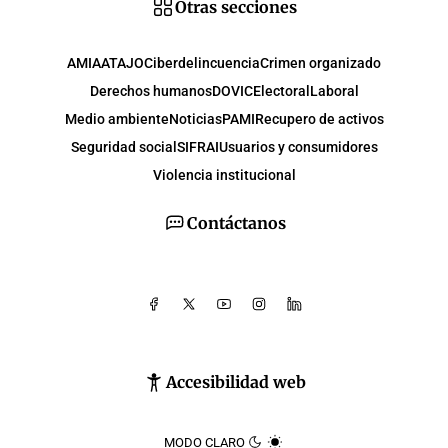
Otras secciones
AMIA
ATAJO
Ciberdelincuencia
Crimen organizado
Derechos humanos
DOVIC
Electoral
Laboral
Medio ambiente
Noticias
PAMI
Recupero de activos
Seguridad social
SIFRAI
Usuarios y consumidores
Violencia institucional
Contáctanos
Accesibilidad web
MODO CLARO