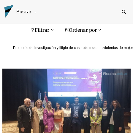
Reali
busq
Pantalla de búsqueda
Filtrar
Ordenar por
Protocolo de investigación y litigio de casos de muertes violentas de muje