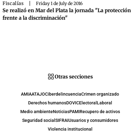
Fiscalías
|
Friday 1 de July de 2016
Se realizó en Mar del Plata la jornada "La protección
frente a la discriminación"
Otras secciones
AMIA
ATAJO
Ciberdelincuencia
Crimen organizado
Derechos humanos
DOVIC
Electoral
Laboral
Medio ambiente
Noticias
PAMI
Recupero de activos
Seguridad social
SIFRAI
Usuarios y consumidores
Violencia institucional