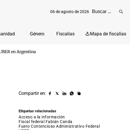
06 de agosto de 2026
Reali
busq
manidad
Género
Fiscalías
Mapa de fiscalías
e UBER en Argentina
Compartir en:
Compartir
Compartir
Compartir
Compartir
Copiar
URL
en
en
en
en
facebook
X
Linkedin
Whatsapp
Etiquetas relacionadas
(twitter)
acceso a la información
fiscal federal Fabián Canda
fuero Contencioso Administrativo Federal