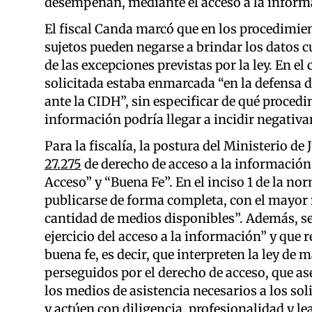
desempeñan, mediante el acceso a la inform
El fiscal Canda marcó que en los procedimie
sujetos pueden negarse a brindar los datos cu
de las excepciones previstas por la ley. En e
solicitada estaba enmarcada “en la defensa d
ante la CIDH”, sin especificar de qué proced
información podría llegar a incidir negativ
Para la fiscalía, la postura del Ministerio d
27.275
de derecho de acceso a la información 
Acceso” y “Buena Fe”. En el inciso 1 de la no
publicarse de forma completa, con el mayor 
cantidad de medios disponibles”. Además, se 
ejercicio del acceso a la información” y que 
buena fe, es decir, que interpreten la ley de 
perseguidos por el derecho de acceso, que as
los medios de asistencia necesarios a los sol
y actúen con diligencia, profesionalidad y lea