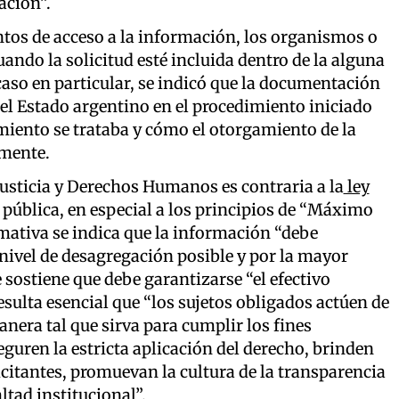
ación”.
ntos de acceso a la información, los organismos o
ando la solicitud esté incluida dentro de la alguna
l caso en particular, se indicó que la documentación
el Estado argentino en el procedimiento iniciado
imiento se trataba y cómo el otorgamiento de la
amente.
e Justicia y Derechos Humanos es contraria a la
ley
pública, en especial a los principios de “Máximo
rmativa se indica que la información “debe
nivel de desagregación posible y por la mayor
sostiene que debe garantizarse “el efectivo
resulta esencial que “los sujetos obligados actúen de
manera tal que sirva para cumplir los fines
eguren la estricta aplicación del derecho, brinden
icitantes, promuevan la cultura de la transparencia
ltad institucional”.