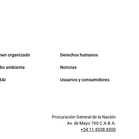
men organizado
Derechos humanos
io ambiente
Noticias
RAI
Usuarios y consumidores
Procuración General de la Nación
Av. de Mayo 760 C.A.B.A.
+54 11 4338 4300