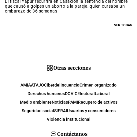
El fiscal Yapur recurrirá en Casación la sentencia del hombre
que causó a golpes un aborto a la pareja, quien cursaba un
embarazo de 36 semanas
VER TODAS
Otras secciones
AMIA
ATAJO
Ciberdelincuencia
Crimen organizado
Derechos humanos
DOVIC
Electoral
Laboral
Medio ambiente
Noticias
PAMI
Recupero de activos
Seguridad social
SIFRAI
Usuarios y consumidores
Violencia institucional
Contáctanos