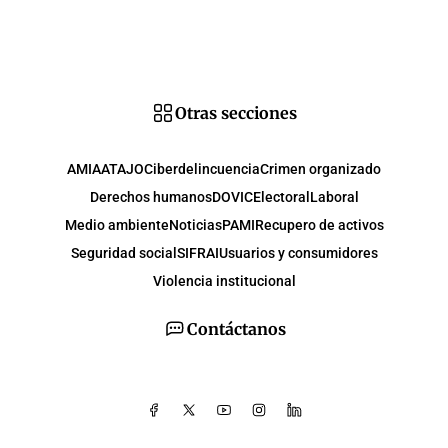
Otras secciones
AMIA
ATAJO
Ciberdelincuencia
Crimen organizado
Derechos humanos
DOVIC
Electoral
Laboral
Medio ambiente
Noticias
PAMI
Recupero de activos
Seguridad social
SIFRAI
Usuarios y consumidores
Violencia institucional
Contáctanos