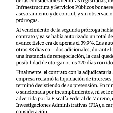
de las considerables demoras registradas, lo
Infraestructura y Servicios Públicos bonaere
asesoramiento y de control, y sin observaci
prórrogas.
Al vencimiento de la segunda prórroga habían
contrato y ya se había autorizado un total de
avance físico era de apenas el 39,9%. Las au
otros 88 días corridos adicionales, durante l
una instancia de renegociación, la cual quedó
posibilidad de otorgar otros 270 días corrido
Finalmente, el contrato con la adjudicataria 
empresa reclamó la liquidación de intereses 
terminó desistiendo de su pretensión. En n
o sancionada por incumplimientos, ni se le 
advertida por la Fiscalía Federal de Moreno,
Investigaciones Administrativas (PIA), a car
consideración.