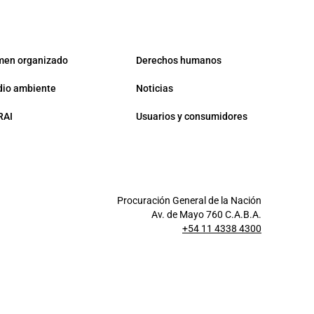
men organizado
Derechos humanos
io ambiente
Noticias
RAI
Usuarios y consumidores
Procuración General de la Nación
Av. de Mayo 760 C.A.B.A.
+54 11 4338 4300