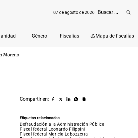
07 de agosto de 2026
Reali
busq
manidad
Género
Fiscalías
Mapa de fiscalías
 en Moreno
Compartir en:
Compartir
Compartir
Compartir
Compartir
Copiar
URL
en
en
en
en
facebook
X
Linkedin
Whatsapp
Etiquetas relacionadas
(twitter)
defraudación a la Administración Pública
fiscal federal Leonardo Filippini
fiscal federal Mariela Labozzetta