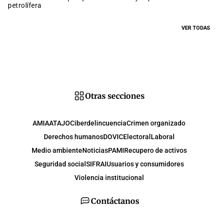
petrolífera
VER TODAS
Otras secciones
AMIA
ATAJO
Ciberdelincuencia
Crimen organizado
Derechos humanos
DOVIC
Electoral
Laboral
Medio ambiente
Noticias
PAMI
Recupero de activos
Seguridad social
SIFRAI
Usuarios y consumidores
Violencia institucional
Contáctanos