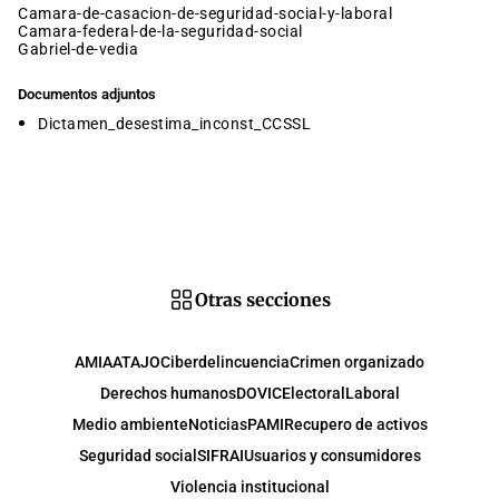
camara-de-casacion-de-seguridad-social-y-laboral
camara-federal-de-la-seguridad-social
gabriel-de-vedia
Documentos adjuntos
Dictamen_desestima_inconst_CCSSL
Otras secciones
AMIA
ATAJO
Ciberdelincuencia
Crimen organizado
Derechos humanos
DOVIC
Electoral
Laboral
Medio ambiente
Noticias
PAMI
Recupero de activos
Seguridad social
SIFRAI
Usuarios y consumidores
Violencia institucional