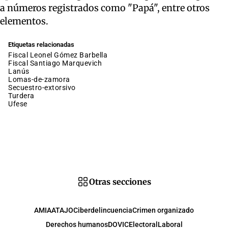
a números registrados como "Papá", entre otros
elementos.
Etiquetas relacionadas
fiscal Leonel Gómez Barbella
fiscal Santiago Marquevich
Lanús
lomas-de-zamora
secuestro-extorsivo
Turdera
Ufese
Otras secciones
AMIA
ATAJO
Ciberdelincuencia
Crimen organizado
Derechos humanos
DOVIC
Electoral
Laboral