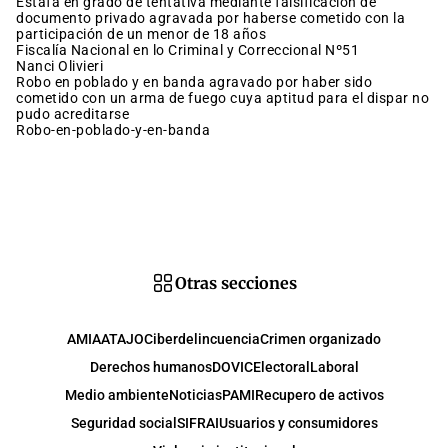
estafa en grado de tentativa mediante falsificación de
documento privado agravada por haberse cometido con la
participación de un menor de 18 años
Fiscalía Nacional en lo Criminal y Correccional Nº51
Nanci Olivieri
robo en poblado y en banda agravado por haber sido
cometido con un arma de fuego cuya aptitud para el dispar no
pudo acreditarse
robo-en-poblado-y-en-banda
Otras secciones
AMIA
ATAJO
Ciberdelincuencia
Crimen organizado
Derechos humanos
DOVIC
Electoral
Laboral
Medio ambiente
Noticias
PAMI
Recupero de activos
Seguridad social
SIFRAI
Usuarios y consumidores