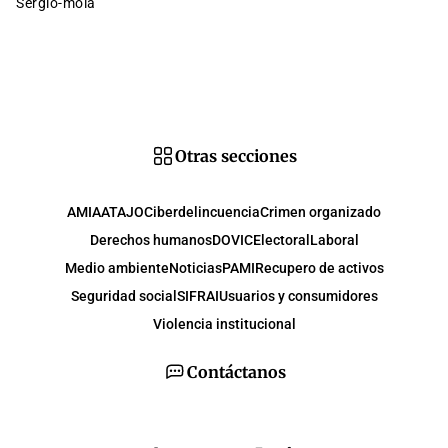
sergio-mola
Otras secciones
AMIA
ATAJO
Ciberdelincuencia
Crimen organizado
Derechos humanos
DOVIC
Electoral
Laboral
Medio ambiente
Noticias
PAMI
Recupero de activos
Seguridad social
SIFRAI
Usuarios y consumidores
Violencia institucional
Contáctanos