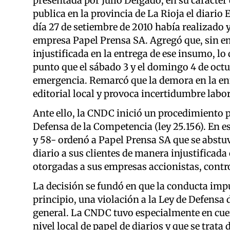
presentada por Julio Delgado, en su carácter 
publica en la provincia de La Rioja el diario
día 27 de setiembre de 2010 había realizado 
empresa Papel Prensa SA. Agregó que, sin e
injustificada en la entrega de ese insumo, lo 
punto que el sábado 3 y el domingo 4 de octu
emergencia. Remarcó que la demora en la entr
editorial local y provoca incertidumbre labor
Ante ello, la CNDC inició un procedimiento pa
Defensa de la Competencia (ley 25.156). En e
y 58- ordenó a Papel Prensa SA que se abstuv
diario a sus clientes de manera injustificad
otorgadas a sus empresas accionistas, contro
La decisión se fundó en que la conducta impu
principio, una violación a la Ley de Defensa 
general. La CNDC tuvo especialmente en cuen
nivel local de papel de diarios y que se trata