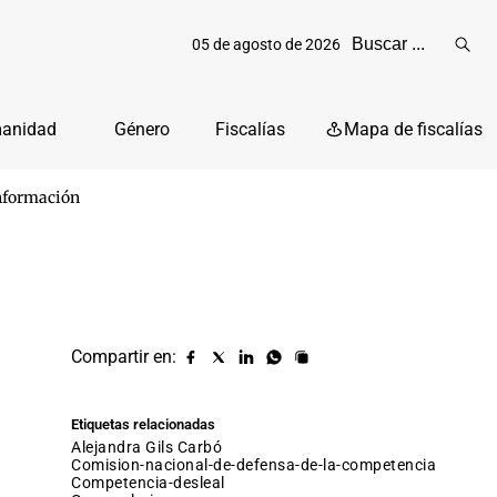
05 de agosto de 2026
Reali
busq
manidad
Género
Fiscalías
Mapa de fiscalías
 información
Compartir en:
Compartir
Compartir
Compartir
Compartir
Copiar
URL
en
en
en
en
facebook
X
Linkedin
Whatsapp
Etiquetas relacionadas
(twitter)
Alejandra Gils Carbó
comision-nacional-de-defensa-de-la-competencia
competencia-desleal