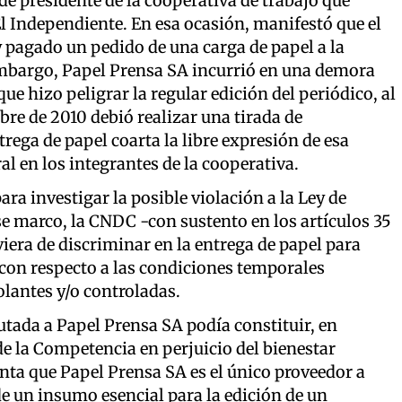
de presidente de la cooperativa de trabajo que
 El Independiente. En esa ocasión, manifestó que el
y pagado un pedido de una carga de papel a la
mbargo, Papel Prensa SA incurrió en una demora
que hizo peligrar la regular edición del periódico, al
bre de 2010 debió realizar una tirada de
ega de papel coarta la libre expresión de esa
al en los integrantes de la cooperativa.
ra investigar la posible violación a la Ley de
se marco, la CNDC -con sustento en los artículos 35
iera de discriminar en la entrega de papel para
a con respecto a las condiciones temporales
lantes y/o controladas.
tada a Papel Prensa SA podía constituir, en
de la Competencia en perjuicio del bienestar
ta que Papel Prensa SA es el único proveedor a
 de un insumo esencial para la edición de un