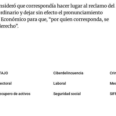
onsideró que correspondía hacer lugar al reclamo del
ordinario y dejar sin efecto el pronunciamiento
 Económico para que, “por quien corresponda, se
erecho”.
TAJO
Ciberdelincuencia
Cri
lectoral
Laboral
Med
ecupero de activos
Seguridad social
SIF