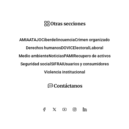
Otras secciones
AMIA
ATAJO
Ciberdelincuencia
Crimen organizado
Derechos humanos
DOVIC
Electoral
Laboral
Medio ambiente
Noticias
PAMI
Recupero de activos
Seguridad social
SIFRAI
Usuarios y consumidores
Violencia institucional
Contáctanos