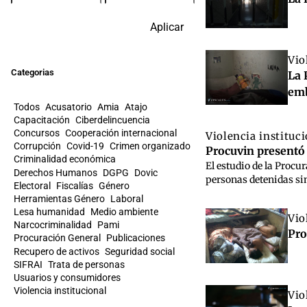
Aplicar
Vio
Categorias
La 
emb
Todos
Acusatorio
Amia
Atajo
Capacitación
Ciberdelincuencia
Concursos
Cooperación internacional
Violencia instituc
Corrupción
Covid-19
Crimen organizado
Procuvin presentó 
Criminalidad económica
El estudio de la Procu
Derechos Humanos
DGPG
Dovic
personas detenidas sin
Electoral
Fiscalías
Género
Herramientas Género
Laboral
Lesa humanidad
Medio ambiente
Vio
Narcocriminalidad
Pami
Pro
Procuración General
Publicaciones
Recupero de activos
Seguridad social
SIFRAI
Trata de personas
Usuarios y consumidores
Violencia institucional
Vio