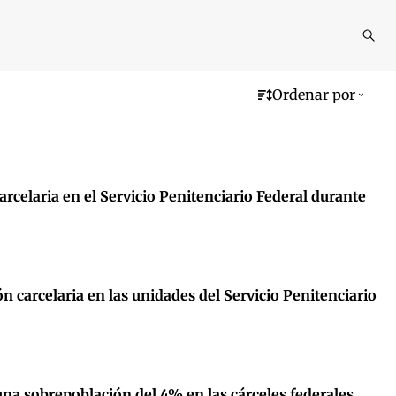
Reali
busq
Ordenar por
elaria en el Servicio Penitenciario Federal durante
carcelaria en las unidades del Servicio Penitenciario
una sobrepoblación del 4% en las cárceles federales