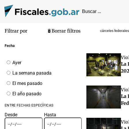
Filtrar por
Borrar filtros
cárceles federales
Pantalla de
Fecha
Vio
Filtrar
Ayer
La 
por
fecha
202
La semana pasada
El mes pasado
Vio
El año pasado
La 
Fed
ENTRE FECHAS ESPECÍFICAS
Desde
Hasta
Vio
La 