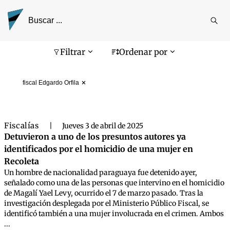
Reali
busq
Pantalla de búsqueda
Filtrar
Ordenar por
fiscal Edgardo Orfila
Fiscalías
|
Jueves 3 de abril de 2025
Detuvieron a uno de los presuntos autores ya
identificados por el homicidio de una mujer en
Recoleta
Un hombre de nacionalidad paraguaya fue detenido ayer,
señalado como una de las personas que intervino en el homicidio
de Magalí Yael Levy, ocurrido el 7 de marzo pasado. Tras la
investigación desplegada por el Ministerio Público Fiscal, se
identificó también a una mujer involucrada en el crimen. Ambos
...