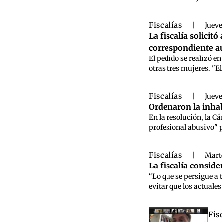
Fiscalías
|
Jueve
La fiscalía solicit
correspondiente a
El pedido se realizó e
otras tres mujeres. "E
Fiscalías
|
Jueve
Ordenaron la inhabi
En la resolución, la C
profesional abusivo" po
Fiscalías
|
Marte
La fiscalía conside
“Lo que se persigue a 
evitar que los actuale
Fis