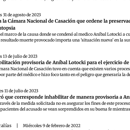
s 31 de agosto de 2023
ó a la Cámara Nacional de Casación que ordene la preservac
utopsia
n el marco de la causa donde se condenó al medico Aníbal Lotocki a cu
l resultado muerte provocado importa una 'situación nueva' en la sus
s 13 de julio de 2023
litación provisoria de Aníbal Lotocki para el ejercicio de
ámara Nacional de Casación tuvo en cuenta que existen varios proces
r parte del médico e hizo foco tanto en el peligro que generaría la d
s 11 de julio de 2023
ró que corresponde inhabilitar de manera provisoria a Aní
través de la medida solicitada no es asegurar los fines de este proce
s pacientes del acusado se vean sorprendidos en su buena fe mientras q
calías
|
Miércoles 9 de febrero de 2022