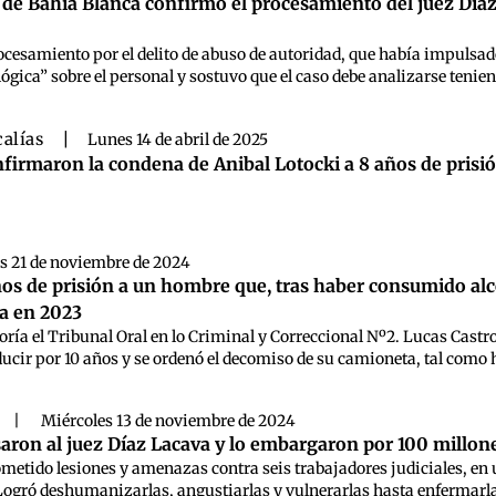
de Bahía Blanca confirmó el procesamiento del juez Díaz
esamiento por el delito de abuso de autoridad, que había impulsado e
ógica” sobre el personal y sostuvo que el caso debe analizarse teniend
calías
|
Lunes 14 de abril de 2025
firmaron la condena de Anibal Lotocki a 8 años de prisió
s 21 de noviembre de 2024
s de prisión a un hombre que, tras haber consumido alc
a en 2023
oría el Tribunal Oral en lo Criminal y Correccional Nº2. Lucas Castr
ducir por 10 años y se ordenó el decomiso de su camioneta, tal como h
|
Miércoles 13 de noviembre de 2024
aron al juez Díaz Lacava y lo embargaron por 100 millone
ometido lesiones y amenazas contra seis trabajadores judiciales, en u
Logró deshumanizarlas, angustiarlas y vulnerarlas hasta enfermarlas y