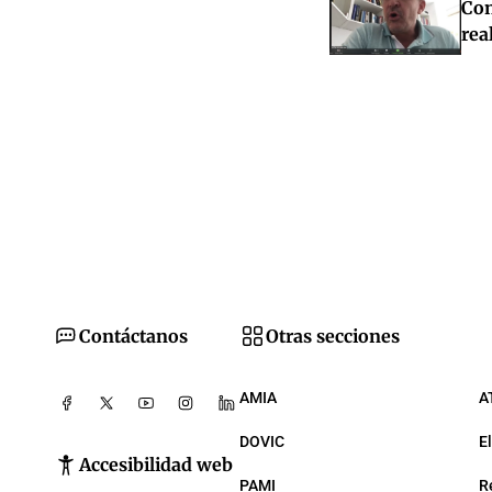
Con
rea
Contáctanos
Otras secciones
AMIA
A
DOVIC
E
Accesibilidad web
PAMI
R