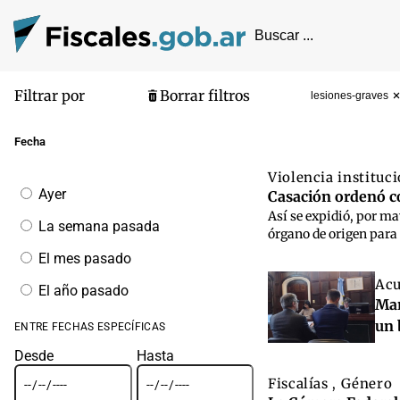
Filtrar por
Borrar filtros
lesiones-graves
Pantalla de
Fecha
Violencia instituc
Filtrar
Ayer
Casación ordenó co
por
Así se expidió, por may
fecha
La semana pasada
órgano de origen para 
El mes pasado
Acu
El año pasado
Mar
un 
ENTRE FECHAS ESPECÍFICAS
Desde
Hasta
Fiscalías
Género
,