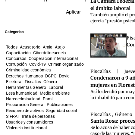
La Cámara Federal 
el ámbito laboral
Aplicar
También amplió el proc
ejercía “presión psicol
Categorias
Fis
Con
Todos
Acusatorio
Amia
Atajo
Capacitación
Ciberdelincuencia
Concursos
Cooperación internacional
Corrupción
Covid-19
Crimen organizado
Criminalidad económica
Fiscalías
|
Jueve
Derechos Humanos
DGPG
Dovic
Condenaron a 9 año
Electoral
Fiscalías
Género
mujeres en Florest
Herramientas Género
Laboral
Así lo decidió por may
Lesa humanidad
Medio ambiente
lo inhabilitó para con
Narcocriminalidad
Pami
Procuración General
Publicaciones
Recupero de activos
Seguridad social
Fiscalías
Género
,
SIFRAI
Trata de personas
Santa Rosa: proces
Usuarios y consumidores
Se lo acusa de haber c
Violencia institucional
caso de las mujeres. “