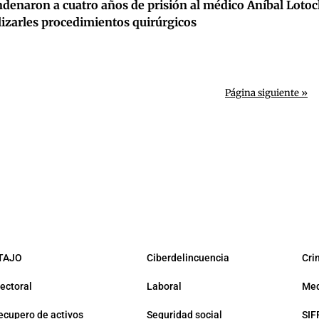
denaron a cuatro años de prisión al médico Aníbal Lotock
lizarles procedimientos quirúrgicos
Página siguiente »
TAJO
Ciberdelincuencia
Cri
lectoral
Laboral
Med
ecupero de activos
Seguridad social
SIF