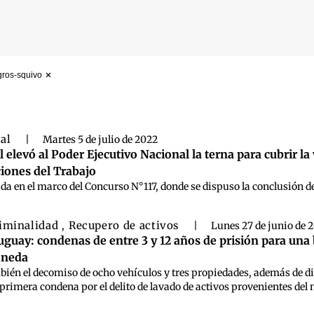
gros-squivo
 búsqueda
ral
|
Martes 5 de julio de 2022
 elevó al Poder Ejecutivo Nacional la terna para cubrir la
iones del Trabajo
da en el marco del Concurso N°117, donde se dispuso la conclusión de
iminalidad
Recupero de activos
,
|
Lunes 27 de junio de 
guay: condenas de entre 3 y 12 años de prisión para una ba
oneda
bién el decomiso de ocho vehículos y tres propiedades, además de di
a primera condena por el delito de lavado de activos provenientes del 