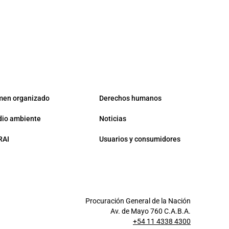
men organizado
Derechos humanos
io ambiente
Noticias
RAI
Usuarios y consumidores
Procuración General de la Nación
Av. de Mayo 760 C.A.B.A.
+54 11 4338 4300