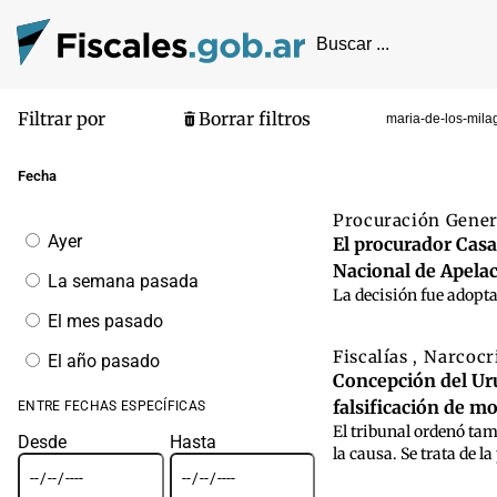
Filtrar por
Borrar filtros
maria-de-los-mila
Pantalla de
Fecha
Procuración Gene
Filtrar
Ayer
El procurador Casal
por
Nacional de Apelac
fecha
La semana pasada
La decisión fue adopta
El mes pasado
Fiscalías
Narcocr
,
El año pasado
Concepción del Uru
falsificación de m
ENTRE FECHAS ESPECÍFICAS
El tribunal ordenó tam
Desde
Hasta
la causa. Se trata de l