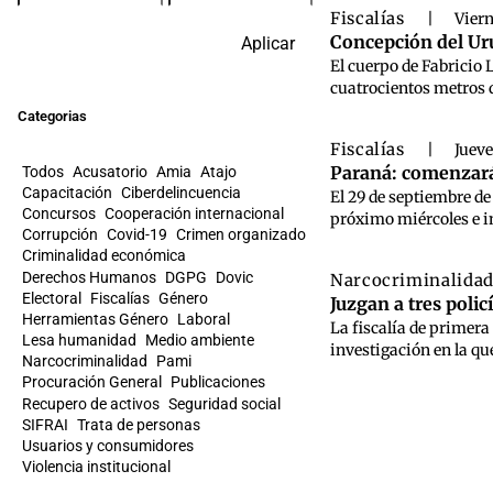
Fiscalías
|
Viern
Concepción del Uru
Aplicar
El cuerpo de Fabricio 
cuatrocientos metros 
Categorias
Fiscalías
|
Jueve
Paraná: comenzará
Todos
Acusatorio
Amia
Atajo
Capacitación
Ciberdelincuencia
El 29 de septiembre de
Concursos
Cooperación internacional
próximo miércoles e in
Corrupción
Covid-19
Crimen organizado
Criminalidad económica
Derechos Humanos
DGPG
Dovic
Narcocriminalida
Electoral
Fiscalías
Género
Juzgan a tres poli
Herramientas Género
Laboral
La fiscalía de primera
Lesa humanidad
Medio ambiente
investigación en la que
Narcocriminalidad
Pami
Procuración General
Publicaciones
Recupero de activos
Seguridad social
SIFRAI
Trata de personas
Usuarios y consumidores
Violencia institucional