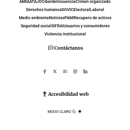
AMIA
ATAJO
Ciberdelincuencia
Crimen organizado
Derechos humanos
DOVIC
Electoral
Laboral
Medio ambiente
Noticias
PAMI
Recupero de activos
Seguridad social
SIFRAI
Usuarios y consumidores
Violencia institucional
Contáctanos
Accesibilidad web
MODO CLARO