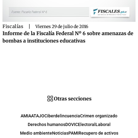
Fiscalías
|
Viernes 29 de julio de 2016
Informe de la Fiscalía Federal Nº 6 sobre amenazas de
bombas a instituciones educativas
Otras secciones
AMIA
ATAJO
Ciberdelincuencia
Crimen organizado
Derechos humanos
DOVIC
Electoral
Laboral
Medio ambiente
Noticias
PAMI
Recupero de activos