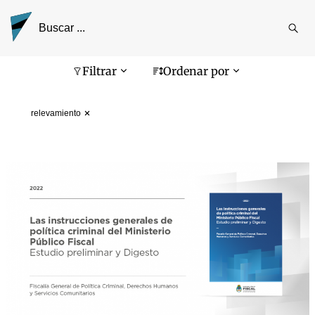
Reali
busq
Pantalla de búsqueda
Filtrar
Ordenar por
relevamiento