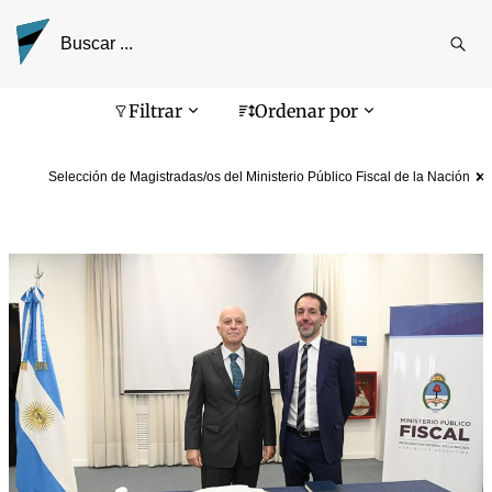
Reali
busq
Pantalla de búsqueda
Filtrar
Ordenar por
Selección de Magistradas/os del Ministerio Público Fiscal de la Nación