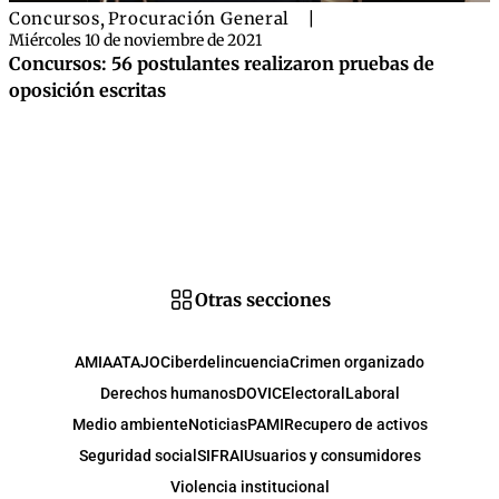
Concursos
,
Procuración General
|
Miércoles 10 de noviembre de 2021
Concursos: 56 postulantes realizaron pruebas de
oposición escritas
Otras secciones
AMIA
ATAJO
Ciberdelincuencia
Crimen organizado
Derechos humanos
DOVIC
Electoral
Laboral
Medio ambiente
Noticias
PAMI
Recupero de activos
Seguridad social
SIFRAI
Usuarios y consumidores
Violencia institucional