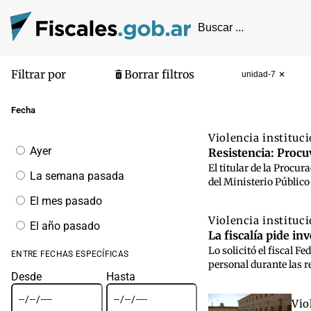
Filtrar por
Borrar filtros
unidad-7
Pantalla de
Fecha
Violencia instituc
Filtrar
Ayer
Resistencia: Procuv
por
El titular de la Procu
fecha
La semana pasada
del Ministerio Público
El mes pasado
Violencia instituc
El año pasado
La fiscalía pide i
Lo solicitó el fiscal F
ENTRE FECHAS ESPECÍFICAS
personal durante las 
Desde
Hasta
Vio