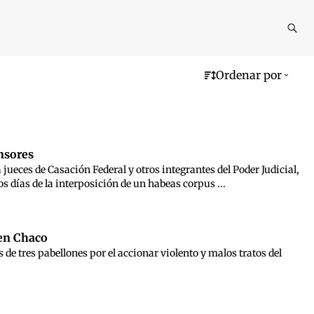
Reali
busq
Ordenar por
ensores
jueces de Casación Federal y otros integrantes del Poder Judicial,
s días de la interposición de un habeas corpus ...
 en Chaco
s de tres pabellones por el accionar violento y malos tratos del