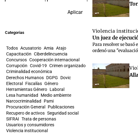
Tor
Aplicar
Violencia instituc
Categorias
Un juez de ejecuci
Para resolver se basó 
Todos
Acusatorio
Amia
Atajo
ordenó una "evaluación
Capacitación
Ciberdelincuencia
Concursos
Cooperación internacional
Corrupción
Covid-19
Crimen organizado
Vio
Criminalidad económica
All
Derechos Humanos
DGPG
Dovic
Electoral
Fiscalías
Género
Herramientas Género
Laboral
Lesa humanidad
Medio ambiente
Narcocriminalidad
Pami
Procuración General
Publicaciones
Recupero de activos
Seguridad social
SIFRAI
Trata de personas
Usuarios y consumidores
Violencia institucional