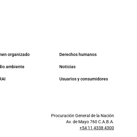
men organizado
Derechos humanos
io ambiente
Noticias
RAI
Usuarios y consumidores
Procuración General de la Nación
Av. de Mayo 760 C.A.B.A.
+54 11 4338 4300