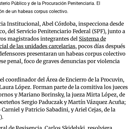
sterio Público y de la Procuración Penitenciaria. El
ión de un habeas corpus colectivo.
ncia Institucional, Abel Córdoba, inspecciona desde
, del Servicio Penitenciario Federal (SPF), junto a
tros magistrados integrantes del
Sistema de
ial de las unidades carcelarias
, pocos días después
os defensores presentaran un habeas corpus colectivo
ese penal, foco de graves denuncias por violencia
el coordinador del Área de Encierro de la Procuvin,
 Laura López. Forman parte de la comitiva los jueces
rnos y Mariano Borinsky, la jueza Mirta López, de
 porteños Sergio Paduczak y Martín Vázquez Acuña;
 Carniel y Patricio Sabadini, y Ariel Cejas, de la
).
ral de Resisencia, Carlos Skidelski, resolviera