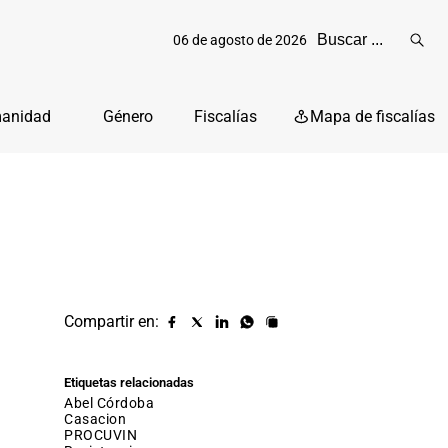
06 de agosto de 2026
Reali
busq
manidad
Género
Fiscalías
Mapa de fiscalías
Compartir en:
Compartir
Compartir
Compartir
Compartir
Copiar
URL
en
en
en
en
facebook
X
Linkedin
Whatsapp
Etiquetas relacionadas
(twitter)
Abel Córdoba
casacion
PROCUVIN