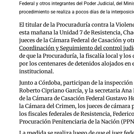
Federal y otros integrantes del Poder Judicial, del Mini
procedimiento se realiza a pocos días de la interposic
El titular de la Procuraduría contra la Viole
esta mañana la Unidad 7 de Resistencia, Chaco
jueces de la Cámara Federal de Casación y o
Coordinación y Seguimiento del control judic
de que la Procuraduría, la fiscalía local y l
por los centenares de detenidos alojados en 
institucional.
Junto a Córdoba, participan de la inspección 
Roberto Cipriano García, y la secretaria Ana
de la Cámara de Casación Federal Gustavo Ho
la Cámara del Crimen, los jueces de cámara
los fiscales federales de Resistencia, Federico
Procuración Penitenciaria de la Nación (PPN
La medida se realiza luego de que el juez fede