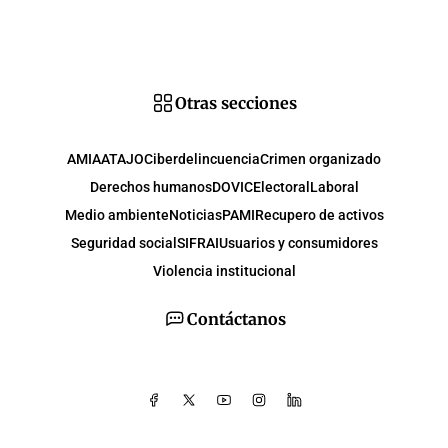
Otras secciones
AMIA
ATAJO
Ciberdelincuencia
Crimen organizado
Derechos humanos
DOVIC
Electoral
Laboral
Medio ambiente
Noticias
PAMI
Recupero de activos
Seguridad social
SIFRAI
Usuarios y consumidores
Violencia institucional
Contáctanos