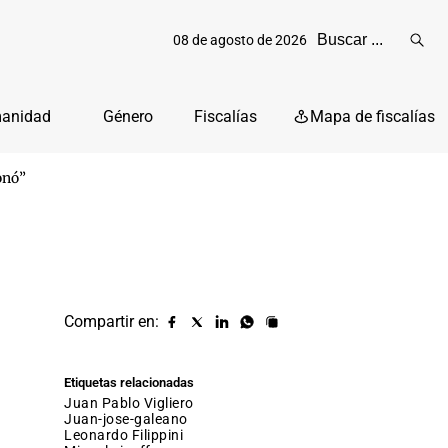
08 de agosto de 2026
Reali
busq
manidad
Género
Fiscalías
Mapa de fiscalías
onó”
Compartir en:
Compartir
Compartir
Compartir
Compartir
Copiar
URL
en
en
en
en
facebook
X
Linkedin
Whatsapp
Etiquetas relacionadas
(twitter)
Juan Pablo Vigliero
juan-jose-galeano
Leonardo Filippini