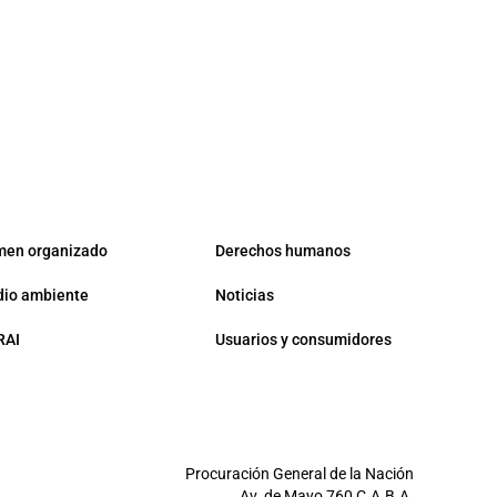
men organizado
Derechos humanos
io ambiente
Noticias
RAI
Usuarios y consumidores
Procuración General de la Nación
Av. de Mayo 760 C.A.B.A.