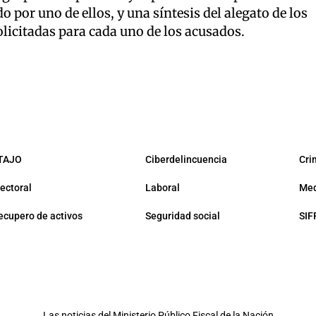
o por uno de ellos, y una síntesis del alegato de los
solicitadas para cada uno de los acusados.
TAJO
Ciberdelincuencia
Cri
lectoral
Laboral
Med
ecupero de activos
Seguridad social
SIF
Las noticias del
Ministerio Público Fiscal de la Nación