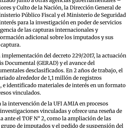
alizado junto a otras agencias gubernamentales –
iores y Culto de la Nación, la Dirección General de
isterio Público Fiscal y el Ministerio de Seguridad
nterés para la investigación en poder de servicios
igencia de las capturas internacionales y
nformación adicional sobre los imputados y sus
 captura.
la implementación del decreto 229/2017, la actuación
sis Documental (GERAD) y el avance del
mentales desclasificados. En 2 años de trabajo, el
iado alrededor de 1,1 millón de registros
 e identificado materiales de interés en un formato
ocesos vinculados.
 a la intervención de la UFI AMIA en procesos
 investigaciones vinculadas y ofrece una reseña de
lla ante el TOF N° 2, como la ampliación de las
 grupo de imputados y el pedido de suspensión del