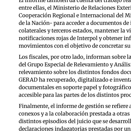
El informe también da cuenta del trabajo re
entre ellas, el Ministerio de Relaciones Exter
Cooperación Regional e Internacional del Min
de la Nación- para acceder a documentos de i
colaterales y terceros estados, mantener la v
notificaciones rojas de Interpol y obtener i
movimientos con el objetivo de concretar su
Los fiscales, por otro lado, informan sobre 
del Grupo Especial de Relevamiento y Análi
relevamiento sobre los distintos fondos docu
GERAD ha recuperado, digitalizado e inventar
documentales en soporte papel y fotográfico,
accesible para las partes de los distintos pr
Finalmente, el informe de gestión se refiere
conexos y a la colaboración prestada a otras
distintos episodios del juicio que se desarro
declaraciones indagatorias prestadas por un