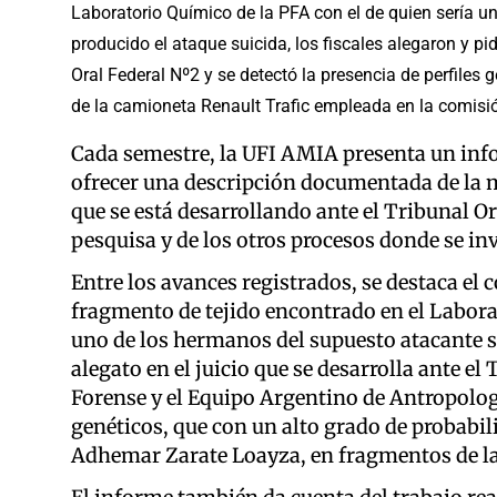
Laboratorio Químico de la PFA con el de quien sería 
producido el ataque suicida, los fiscales alegaron y pid
Oral Federal Nº2 y se detectó la presencia de perfiles
de la camioneta Renault Trafic empleada en la comisió
Cada semestre, la UFI AMIA presenta un infor
ofrecer una descripción documentada de la ma
que se está desarrollando ante el Tribunal Or
pesquisa y de los otros procesos donde se in
Entre los avances registrados, se destaca el c
fragmento de tejido encontrado en el Laborat
uno de los hermanos del supuesto atacante su
alegato en el juicio que se desarrolla ante el
Forense y el Equipo Argentino de Antropologí
genéticos, que con un alto grado de probabil
Adhemar Zarate Loayza, en fragmentos de la