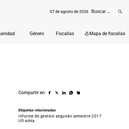
07 de agosto de 2026
Reali
busq
manidad
Género
Fiscalías
Mapa de fiscalías
Compartir en:
Compartir
Compartir
Compartir
Compartir
Copiar
URL
en
en
en
en
facebook
X
Linkedin
Whatsapp
Etiquetas relacionadas
(twitter)
informe de gestion segundo semestre 2017
ufi-amia