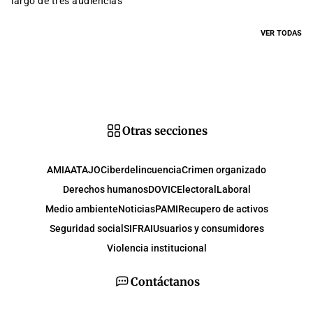
largo de tres audiencias
VER TODAS
Otras secciones
AMIA
ATAJO
Ciberdelincuencia
Crimen organizado
Derechos humanos
DOVIC
Electoral
Laboral
Medio ambiente
Noticias
PAMI
Recupero de activos
Seguridad social
SIFRAI
Usuarios y consumidores
Violencia institucional
Contáctanos