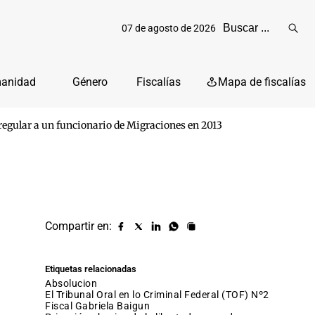
07 de agosto de 2026
Reali
busq
manidad
Género
Fiscalías
Mapa de fiscalías
rregular a un funcionario de Migraciones en 2013
Compartir en:
Compartir
Compartir
Compartir
Compartir
Copiar
URL
en
en
en
en
facebook
X
Linkedin
Whatsapp
Etiquetas relacionadas
(twitter)
absolucion
El Tribunal Oral en lo Criminal Federal (TOF) Nº2
fiscal Gabriela Baigun