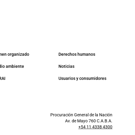
men organizado
Derechos humanos
io ambiente
Noticias
RAI
Usuarios y consumidores
Procuración General de la Nación
Av. de Mayo 760 C.A.B.A.
+54 11 4338 4300