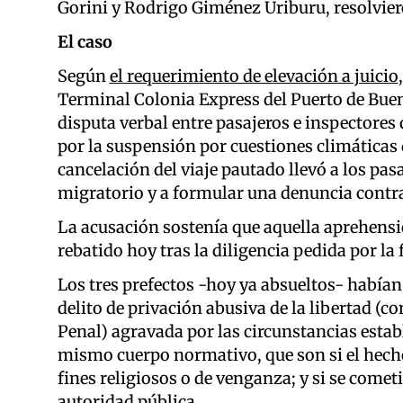
Gorini y Rodrigo Giménez Uriburu, resolviero
El caso
Según
el requerimiento de elevación a juicio
Terminal Colonia Express del Puerto de Buen
disputa verbal entre pasajeros e inspectores
por la suspensión por cuestiones climáticas 
cancelación del viaje pautado llevó a los pas
migratorio y a formular una denuncia contra
La acusación sostenía que aquella aprehensión
rebatido hoy tras la diligencia pedida por la 
Los tres prefectos -hoy ya absueltos- había
delito de privación abusiva de la libertad (co
Penal) agravada por las circunstancias estable
mismo cuerpo normativo, que son si el hech
fines religiosos o de venganza; y si se come
autoridad pública.