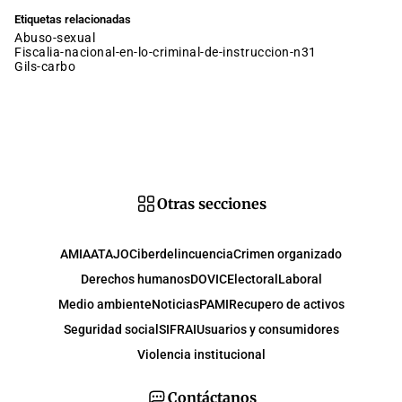
Etiquetas relacionadas
abuso-sexual
fiscalia-nacional-en-lo-criminal-de-instruccion-n31
gils-carbo
Otras secciones
AMIA
ATAJO
Ciberdelincuencia
Crimen organizado
Derechos humanos
DOVIC
Electoral
Laboral
Medio ambiente
Noticias
PAMI
Recupero de activos
Seguridad social
SIFRAI
Usuarios y consumidores
Violencia institucional
Contáctanos