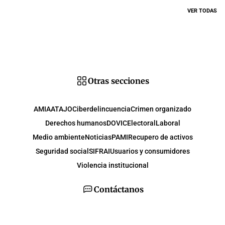
VER TODAS
Otras secciones
AMIA
ATAJO
Ciberdelincuencia
Crimen organizado
Derechos humanos
DOVIC
Electoral
Laboral
Medio ambiente
Noticias
PAMI
Recupero de activos
Seguridad social
SIFRAI
Usuarios y consumidores
Violencia institucional
Contáctanos