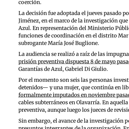
coerción.
La decisión fue adoptada el jueves pasado po
Jiménez, en el marco de la investigación que 
Azul. En representación del Ministerio Públic
funciones de coordinación en el distrito Mar d
subrogante María José Buglione.
La audiencia se realizó a raíz de las impugn
prisión preventiva dispuesta 8 de mayo pasa
Garantías de Azul, Gabriel Di Giulio.
Por el momento son seis las personas inve
detenidos— y una mujer, que continúa en lib
formalmente imputados en noviembre pasa
cables subterráneos en Olavarría. En aquella
preventiva, aunque luego los jueces de revis
Sin embargo, el avance de la investigación p
presuntos integrantes de la organización. En