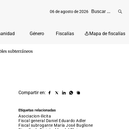
06 de agosto de 2026
Reali
busq
manidad
Género
Fiscalías
Mapa de fiscalías
ables subterráneos
Compartir en:
Compartir
Compartir
Compartir
Compartir
Copiar
URL
en
en
en
en
facebook
X
Linkedin
Whatsapp
Etiquetas relacionadas
(twitter)
asociacion-ilicita
fiscal general Daniel Eduardo Adler
fiscal subrogante María José Buglione