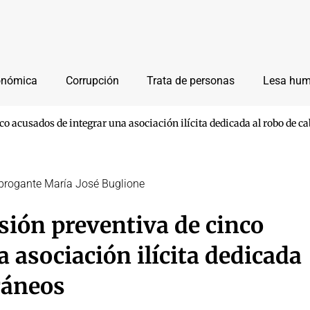
onómica
Corrupción
Trata de personas
Lesa hu
co acusados de integrar una asociación ilícita dedicada al robo de c
 subrogante María José Buglione
sión preventiva de cinco
 asociación ilícita dedicada
ráneos